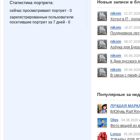
Новые записи в бл
Статистика портрета:
сейчас просматривают портрет - 0
nikom
21.07.202
зарегистрированные пользователи
Хотел в IT - поп
посетившие портрет за 7 дней - 0
nikom
18.07.202
Полдневное лет
nikom
08.07.202
Азбука для Бура
nikom
05.06.202
К Дню русского 
nikom
05.06.202
В связи с пмэф-
Популярные за не
ЛУЧШАЯ МАРК
[b]Обувь Ralf Ri
Olgs
04.08.2026 
Фото вещей из ки
Lonza
05.08.2026
ТОВАРЫ ДЛЯ ДО