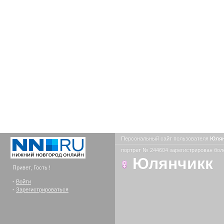
Персональный сайт пользователя
Юля
портрет № 244604 зарегистрирован боле
Юлянчикк
Привет, Гость !
-
Войти
-
Зарегистрироваться