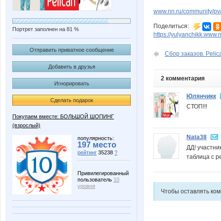
www.nn.ru/community/pv/
Поделиться:
Портрет заполнен на 81 %
https://yulyanchikk.www.n
Отправить приватное сообщение
Сбор заказов. Pelica
Добавить в друзья
2 комментария
Игнорировать
Юлянчикк
Сделать подарок
СТОП!!!
Покупаем вместе: БОЛЬШОЙ ШОПИНГ
(взрослый)
Nata38
популярность:
197 место
ДД! участни
рейтинг
35238
?
таблица с р
Привилегированный
пользователь
10
уровня
Чтобы оставлять ко