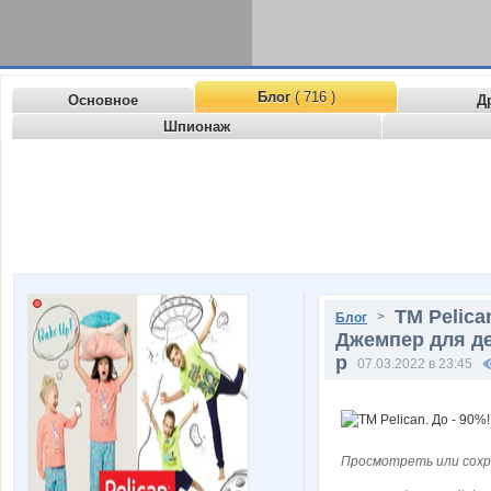
Блог
( 716 )
Основное
Д
Шпионаж
ТМ Peliсa
>
Блог
Джемпер для де
р
07.03.2022 в 23:45
Просмотреть или сохр