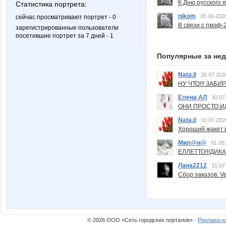
К Дню русского 
Статистика портрета:
nikom
05.06.202
сейчас просматривают портрет - 0
В связи с пмэф-
зарегистрированные пользователи
посетившие портрет за 7 дней - 1
Популярные за не
Nata.li
30.07.202
НУ ЧТО!!! ЗАБИ
Елена АЛ
30.07
ОНИ ПРОСТО ИД
Nata.li
30.07.202
Хороший жакет вс
Мил@н@
01.08
ЕЛЛЕТТО!!!ДИК
Лана2212
31.07
Сбор заказов. Ve
© 2026 ООО «Сеть городских порталов» ·
Реклама н