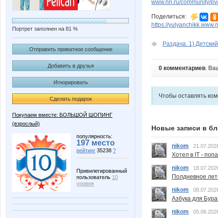
www.nn.ru/community/pv
Поделиться:
https://yulyanchikk.www.
Портрет заполнен на 81 %
Раздача. 1) Детский 
Отправить приватное сообщение
Добавить в друзья
0 комментариев
. Ва
Игнорировать
Чтобы оставлять ко
Сделать подарок
Покупаем вместе: БОЛЬШОЙ ШОПИНГ
(взрослый)
Новые записи в бл
популярность:
197 место
nikom
21.07.202
рейтинг
35238
?
Хотел в IT - поп
nikom
18.07.202
Привилегированный
Полдневное лет
пользователь
10
уровня
nikom
08.07.202
Азбука для Бура
nikom
05.06.202