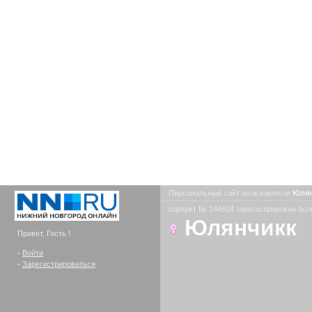
Персональный сайт пользователя
Юля
портрет № 244604 зарегистрирован боле
Юлянчикк
Привет, Гость !
-
Войти
-
Зарегистрироваться