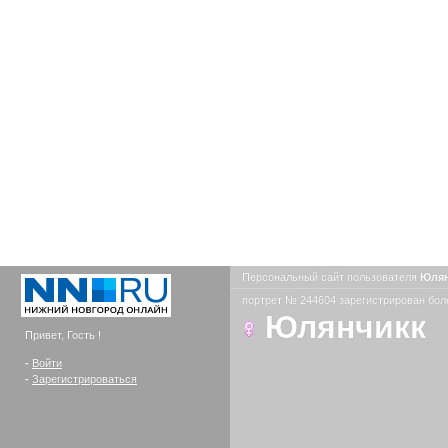
Персональный сайт пользователя
Юля
портрет № 244604 зарегистрирован боле
Юлянчикк
Привет, Гость !
-
Войти
-
Зарегистрироваться