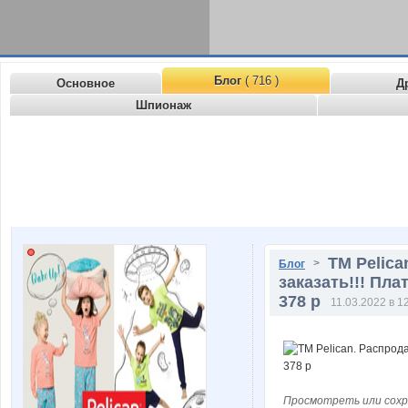
Блог
( 716 )
Основное
Д
Шпионаж
ТМ Peliсa
>
Блог
заказать!!! Пл
378 р
11.03.2022 в 1
Просмотреть или сохр