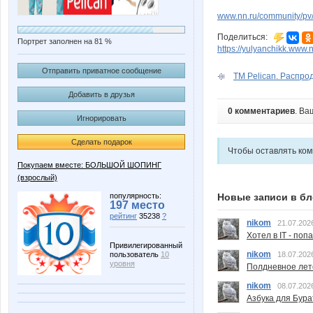
www.nn.ru/community/pv/
Поделиться:
Портрет заполнен на 81 %
https://yulyanchikk.www.n
Отправить приватное сообщение
ТМ Peliсan. Распрода
Добавить в друзья
0 комментариев
. Ва
Игнорировать
Сделать подарок
Чтобы оставлять ко
Покупаем вместе: БОЛЬШОЙ ШОПИНГ
(взрослый)
популярность:
Новые записи в бл
197 место
рейтинг
35238
?
nikom
21.07.202
Хотел в IT - поп
Привилегированный
nikom
пользователь
10
18.07.202
уровня
Полдневное лет
nikom
08.07.202
Азбука для Бура