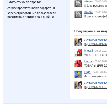
nikom
Статистика портрета:
05.06.202
К Дню русского 
сейчас просматривают портрет - 0
nikom
05.06.202
зарегистрированные пользователи
В связи с пмэф-
посетившие портрет за 7 дней - 0
Популярные за не
ЛУЧШАЯ МАРК
[b]Обувь Ralf Ri
Nata.li
05.08.202
WILDBERRIES Н
Lonza
05.08.2026
ТОВАРЫ ДЛЯ ДО
Olgs
04.08.2026 
Фото вещей из ки
ЛУЧШАЯ МАРК
[b]Обувь RALF RI