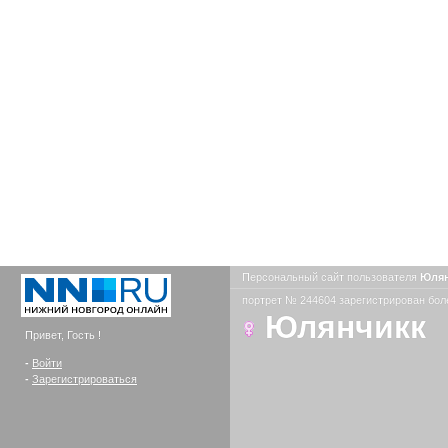
Персональный сайт пользователя
Юля
портрет № 244604 зарегистрирован боле
Юлянчикк
Привет, Гость !
-
Войти
-
Зарегистрироваться