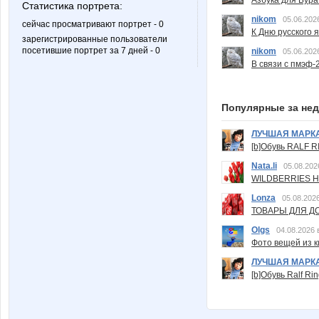
Азбука для Бура
Статистика портрета:
nikom
05.06.202
сейчас просматривают портрет - 0
К Дню русского 
зарегистрированные пользователи
посетившие портрет за 7 дней - 0
nikom
05.06.202
В связи с пмэф-
Популярные за не
ЛУЧШАЯ МАРК
[b]Обувь RALF RI
Nata.li
05.08.202
WILDBERRIES Н
Lonza
05.08.2026
ТОВАРЫ ДЛЯ ДО
Olgs
04.08.2026 
Фото вещей из ки
ЛУЧШАЯ МАРК
[b]Обувь Ralf Ri