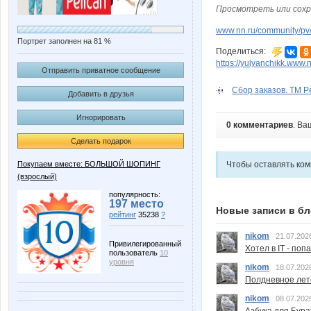
Просмотреть или сохр
www.nn.ru/community/pv/
Портрет заполнен на 81 %
Поделиться:
https://yulyanchikk.www.n
Отправить приватное сообщение
Сбор заказов. ТМ Pe
Добавить в друзья
Игнорировать
0 комментариев
. Ва
Сделать подарок
Покупаем вместе: БОЛЬШОЙ ШОПИНГ
Чтобы оставлять ко
(взрослый)
популярность:
197 место
Новые записи в бл
рейтинг
35238
?
nikom
21.07.202
Привилегированный
Хотел в IT - поп
пользователь
10
уровня
nikom
18.07.202
Полдневное лет
nikom
08.07.202