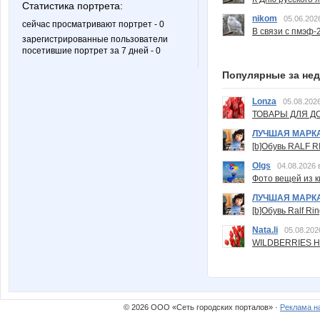
Статистика портрета:
nikom
05.06.202
сейчас просматривают портрет - 0
В связи с пмэф-
зарегистрированные пользователи
посетившие портрет за 7 дней - 0
Популярные за не
Lonza
05.08.2026
ТОВАРЫ ДЛЯ ДО
ЛУЧШАЯ МАРК
[b]Обувь RALF RI
Olgs
04.08.2026 
Фото вещей из ки
ЛУЧШАЯ МАРК
[b]Обувь Ralf Ri
Nata.li
05.08.202
WILDBERRIES Н
© 2026 ООО «Сеть городских порталов» ·
Реклама н