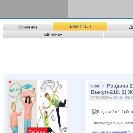
Блог
( 716 )
Основное
Д
Шпионаж
Раздача 2
>
Блог
Выкуп-210. 2) Ж
27.04.2022 в 20:46
Просмотреть или сохр
www.nn.ru/community/pv/