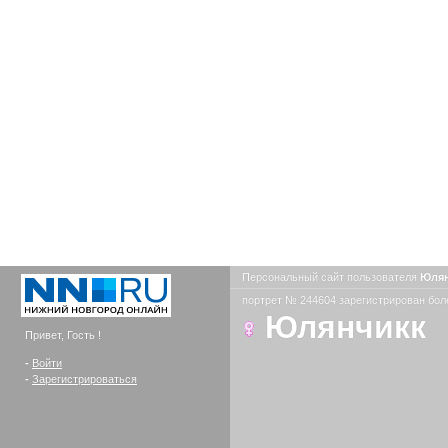
Персональный сайт пользователя
Юля
портрет № 244604 зарегистрирован боле
Юлянчикк
Привет, Гость !
-
Войти
-
Зарегистрироваться