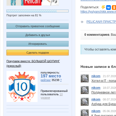
Поделиться:
https://yulyanchikk.www.n
Портрет заполнен на 81 %
PELICAN!!! ПРИСТР
Отправить приватное сообщение
0 комментариев
. Ва
Добавить в друзья
Игнорировать
Чтобы оставлять ко
Сделать подарок
Покупаем вместе: БОЛЬШОЙ ШОПИНГ
(взрослый)
Новые записи в бл
популярность:
197 место
nikom
21.07.202
рейтинг
35238
?
Хотел в IT - поп
nikom
18.07.202
Привилегированный
Полдневное лет
пользователь
10
уровня
nikom
08.07.202
Азбука для Бура
nikom
05.06.202
К Дню русского 