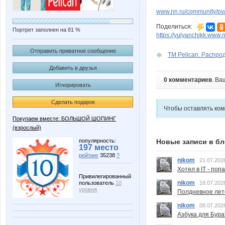
www.nn.ru/community/pv/
Поделиться:
Портрет заполнен на 81 %
https://yulyanchikk.www.n
Отправить приватное сообщение
ТМ Peliсan. Распро
Добавить в друзья
0 комментариев
. Ва
Игнорировать
Сделать подарок
Чтобы оставлять ко
Покупаем вместе: БОЛЬШОЙ ШОПИНГ
(взрослый)
популярность:
Новые записи в бл
197 место
рейтинг
35238
?
nikom
21.07.202
Хотел в IT - поп
Привилегированный
nikom
пользователь
10
18.07.202
уровня
Полдневное лет
nikom
08.07.202
Азбука для Бура