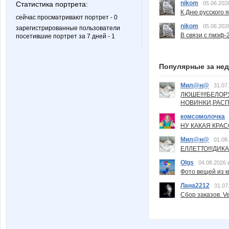
nikom
Статистика портрета:
05.06.202
К Дню русского 
сейчас просматривают портрет - 0
nikom
05.06.202
зарегистрированные пользователи
В связи с пмэф-
посетившие портрет за 7 дней - 1
Популярные за не
Мил@н@
31.07
ЛЮШЕ!!!!БЕЛО
НОВИНКИ,РАСП
комсомолочка
НУ КАКАЯ КРАСОТ
Мил@н@
01.08
ЕЛЛЕТТО!!!ДИК
Olgs
04.08.2026 
Фото вещей из ки
Лана2212
31.07
Сбор заказов. Ve