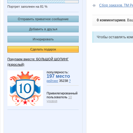
Сбор заказов. ТМ Pe
Портрет заполнен на 81 %
Отправить приватное сообщение
0 комментариев
. Ва
Добавить в друзья
Чтобы оставлять ко
Игнорировать
Сделать подарок
Покупаем вместе: БОЛЬШОЙ ШОПИНГ
(взрослый)
популярность:
197 место
рейтинг
35238
?
Привилегированный
пользователь
10
уровня