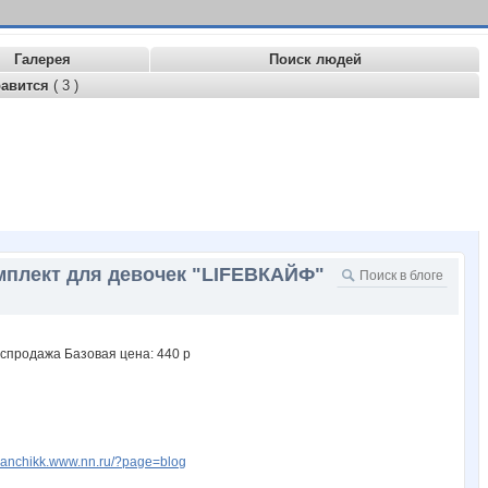
Галерея
Поиск людей
равится
( 3 )
омплект для девочек "LIFEВКАЙФ"
lyanchikk.www.nn.ru/?page=blog