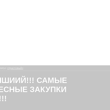
татус
«трастовый»
ЧШИИЙ!!! САМЫЕ
ЕСНЫЕ ЗАКУПКИ
!!