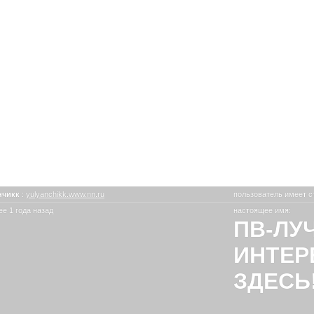
нчикк
:
yulyanchikk.www.nn.ru
пользователь имеет с
е 1 года назад
настоящее имя:
ПВ-ЛУ
ИНТЕР
ЗДЕСЬ!