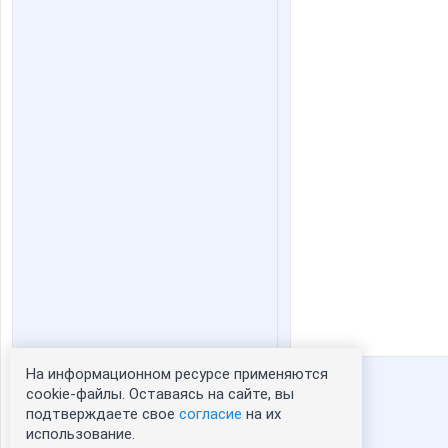
На информационном ресурсе применяются
Статистика портрета:
cookie-файлы. Оставаясь на сайте, вы
подтверждаете свое
согласие
на их
сейчас просматривают портрет - 0
использование.
зарегистрированные пользователи