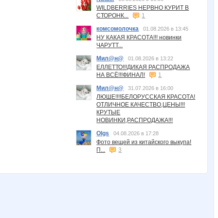
WILDBERRIES НЕРВНО КУРИТ В
СТОРОНК...
1
комсомолочка
01.08.2026 в 13:45
НУ КАКАЯ КРАСОТА!!! новинки
ЧАРУТТ...
Мил@н@
01.08.2026 в 13:22
ЕЛЛЕТТО!!!ДИКАЯ РАСПРОДАЖА
НА ВСЁ!!!ФИНАЛ!
1
Мил@н@
31.07.2026 в 16:00
ЛЮШЕ!!!!БЕЛОРУССКАЯ КРАСОТА!
ОТЛИЧНОЕ КАЧЕСТВО,ЦЕНЫ!!!
КРУТЫЕ
НОВИНКИ,РАСПРОДАЖА!!!
Olgs
04.08.2026 в 17:28
Фото вещей из китайского выкупа!
П...
3