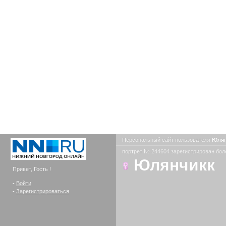
Персональный сайт пользователя
Юля
портрет № 244604 зарегистрирован боле
Юлянчикк
Привет, Гость !
-
Войти
-
Зарегистрироваться