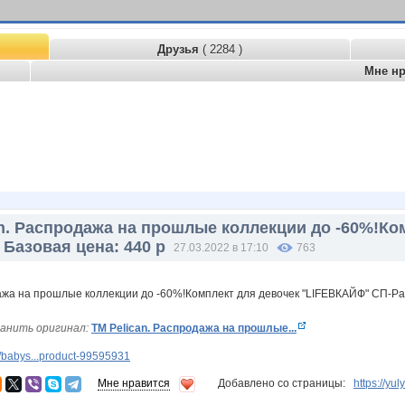
Друзья
( 2284 )
Мне н
an. Распродажа на прошлые коллекции до -60%!К
Базовая цена: 440 р
27.03.2022 в 17:10
763
анить оригинал:
ТМ Peliсan. Распродажа на прошлые...
/babys...product-99595931
Мне нравится
Добавлено со страницы:
https://yu