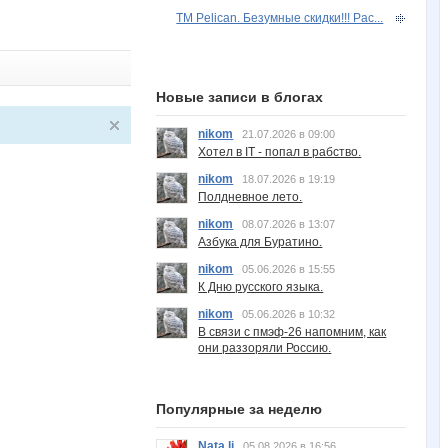
ТМ Pelican. Безумные скидки!!! Рас...
Новые записи в блогах
nikom
21.07.2026 в 09:00
Хотел в IT - попал в рабство.
nikom
18.07.2026 в 19:19
Полдневное лето.
nikom
08.07.2026 в 13:07
Азбука для Буратино.
nikom
05.06.2026 в 15:55
К Дню русского языка.
nikom
05.06.2026 в 10:32
В связи с пмэф-26 напомним, как
они раззоряли Россию.
Популярные за неделю
Nata.li
05.08.2026 в 16:56