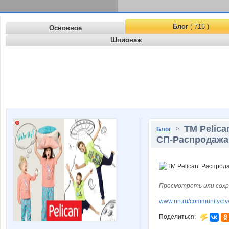
Блог
( 716 )
Основное
Шпионаж
ТМ Peliс
>
Блог
СП-Распродажа 
Просмотреть или сохр
www.nn.ru/community/pv
Поделиться: