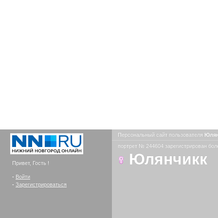
Персональный сайт пользователя
Юля
портрет № 244604 зарегистрирован боле
Юлянчикк
Привет, Гость !
-
Войти
-
Зарегистрироваться