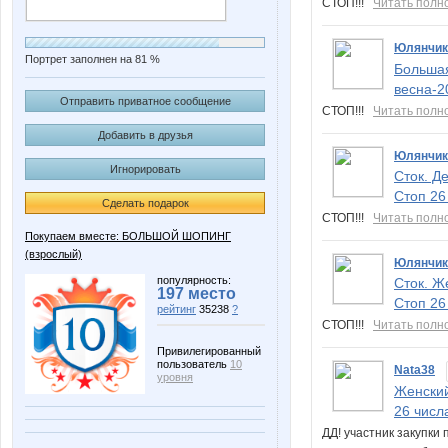
СТОП!!!
Читать полн
Юлянчик
Портрет заполнен на 81 %
Большая
весна-2
Отправить приватное сообщение
СТОП!!!
Читать полн
Добавить в друзья
Юлянчик
Игнорировать
Сток. Д
Стоп 26
Сделать подарок
СТОП!!!
Читать полн
Покупаем вместе: БОЛЬШОЙ ШОПИНГ
(взрослый)
Юлянчик
популярность:
Сток. Ж
197 место
Стоп 26
рейтинг
35238
?
СТОП!!!
Читать полн
Привилегированный
пользователь
10
Nata38
уровня
Женский
26 числ
ДД! участник закупки 