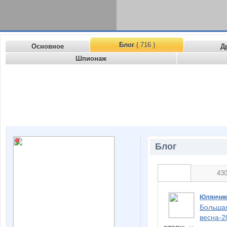
Блог
( 716 )
Основное
Д
Шпионаж
Блог
43
Юлянчик
Большая
весна-2