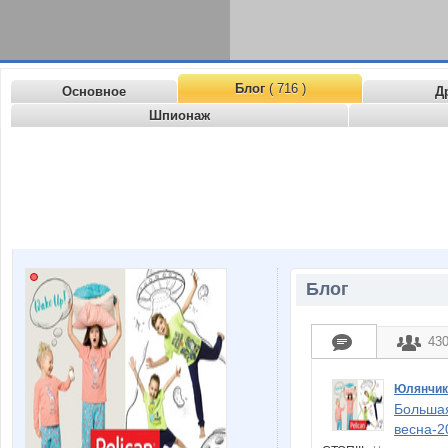
Блог
( 716 )
Основное
Д
Шпионаж
Блог
43
Юлянчик
Большая
весна-2