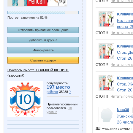
СТОП!!!
Читать полн
Юлянчик
Портрет заполнен на 81 %
Большая
весна-2
Отправить приватное сообщение
СТОП!!!
Читать полн
Добавить в друзья
Юлянчик
Игнорировать
Сток. Д
Стоп 26
Сделать подарок
СТОП!!!
Читать полн
Покупаем вместе: БОЛЬШОЙ ШОПИНГ
(взрослый)
Юлянчик
популярность:
Сток. Ж
197 место
Стоп 26
рейтинг
35238
?
СТОП!!!
Читать полн
Привилегированный
пользователь
10
Nata38
уровня
Женский
26 числ
ДД! участник закупки 