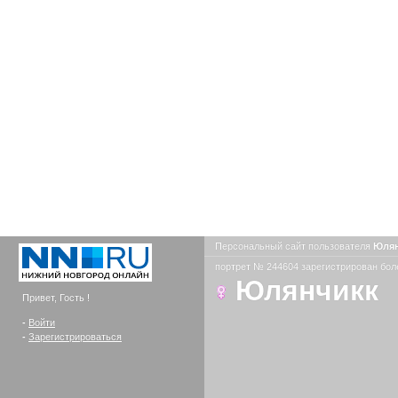
Персональный сайт пользователя
Юля
портрет № 244604 зарегистрирован боле
Юлянчикк
Привет, Гость !
-
Войти
-
Зарегистрироваться